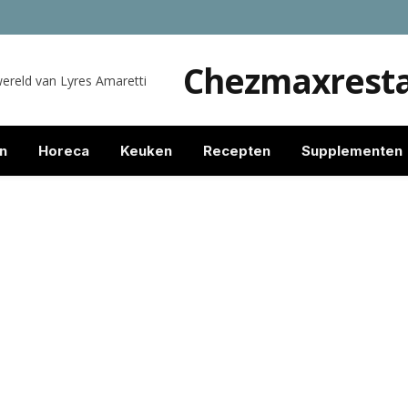
Chezmaxresta
wereld van Lyres Amaretti
n
Horeca
Keuken
Recepten
Supplementen